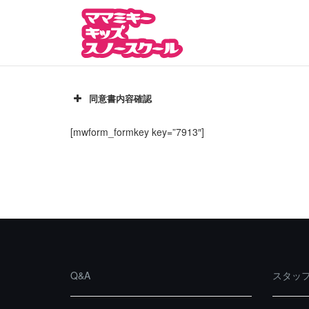
Skip
to
content
同意書内容確認
[mwform_formkey key=”7913″]
チョコレート、クッキー
Q&A
スタッ
立ち入りはご遠慮願います。
スクールキッズ休憩スペース周辺、ゲレン