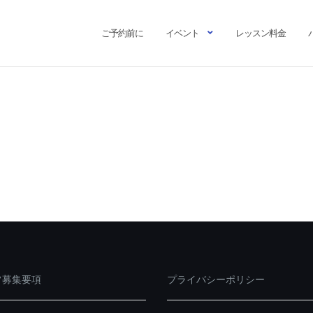
ご予約前に
イベント
レッスン料金
キッズパーク内（レッスンパーク範囲内）への
フ募集要項
プライバシーポリシー
デレッスンの同行