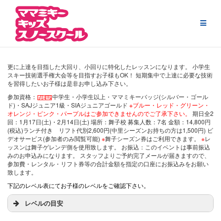
Skip
to
content
更に上達を目指した大回り、小回りに特化したレッスンになります。
小学生
スキー技術選手権大会等を目指すお子様もOK！
短期集中で上達に必要な技術
を習得したいお子様は是非お申し込み下さい。
参加資格：
中学生・小学生以上・ママミキーバッジ(シルバー・ゴール
ド)・SAJジュニア1級・SIAジュニアゴールド
※ブルー・レッド・グリーン・
オレンジ・ピンク・パープルはご参加できませんのでご了承下さい。
期日全2
回：1月17日(土)・2月14日(土)
場所：舞子校
募集人数：7名
金額：14,800円
(税込)ランチ付き リフト代別2,600円(中里シーズンお持ちの方は1,500円)
ビ
デオサービス(参加者のみ閲覧可能)
※
舞子シーズン券はご利用できます。
※
レ
ッスンは舞子ゲレンデ側を使用致します。
お振込：このイベントは事前振込
みのお申込みになります。
スタッフよりご予約完了メールが届きますので、
参加費・レンタル・リフト券等の合計金額を指定の口座にお振込みをお願い
致します。
下記のレベル表にてお子様のレベルをご確認下さい。
レベルの目安