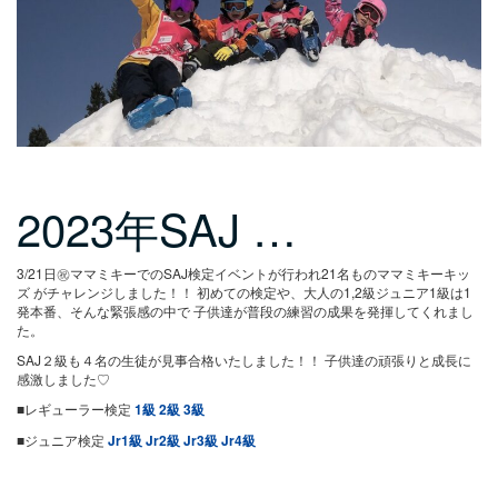
2023年SAJ …
3/21日㊗️ママミキーでのSAJ検定イベントが行われ21名ものママミキーキッ
ズ がチャレンジしました！！
初めての検定や、大人の1,2級ジュニア1級は1
発本番、そんな緊張感の中で
子供達が普段の練習の成果を発揮してくれまし
た。
SAJ２級も４名の生徒が見事合格いたしました！！
子供達の頑張りと成長に
感激しました♡
■レギューラー検定
1級
2級
3級
■ジュニア検定
Jr1級
Jr2級
Jr3級
Jr4級