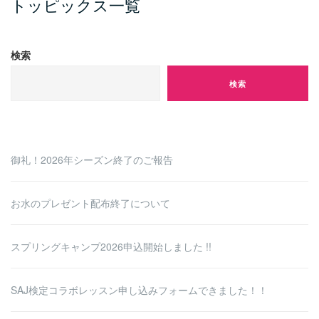
トッピックス一覧
ペ
ー
ジ
検索
送
検索
り
御礼！2026年シーズン終了のご報告
お水のプレゼント配布終了について
スプリングキャンプ2026申込開始しました !!
SAJ検定コラボレッスン申し込みフォームできました！！