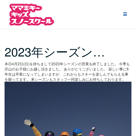
Skip
to
content
2023年シーズン…
本日4月2日(日)を持ちまして2023年シーズンの営業を終了しました。
今季も
沢山のお子様にお越し頂きました。
ありがとうございました。
寂しい事に6
年生は卒業になってしまいますが、これからもスキーを楽しんでもらえる事
を願ってます。
来シーズンもスタッフ一同楽しみにお待ちしております。