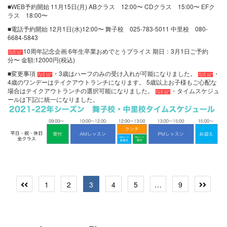
■WEB予約開始
11月15日(月)
ABクラス 12:00〜
CDクラス 15:00〜
EFク
ラス 18:00〜
■電話予約開始
12月1日(水)12:00〜
舞子校 025-783-5011
中里校 080-
6684-5843
10周年記念企画
6年生卒業おめでとうプライス
期日：3月1日ご予約
分〜
金額:12000円(税込)
■変更事項
・3歳はハーフのみの受け入れが可能になりました。
・
4歳のワンデーはテイクアウトランチになります。
5歳以上お子様もご心配な
場合はテイクアウトランチの選択可能になりました。
・タイムスケジュ
ールは下記に統一になりました。
投
1
2
3
4
5
…
9
稿
の