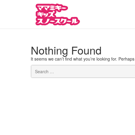
Skip
to
content
Nothing Found
It seems we can’t find what you’re looking for. Perhap