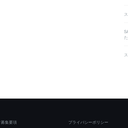
ス
S
た
ス
フ募集要項
プライバシーポリシー