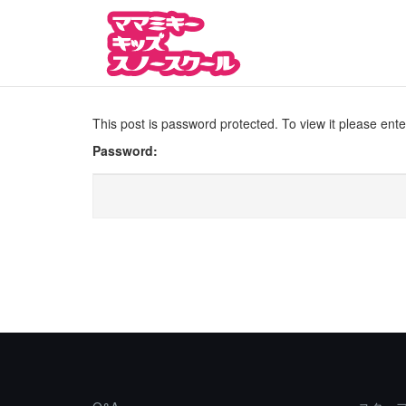
Skip
to
content
This post is password protected. To view it please ent
Password: