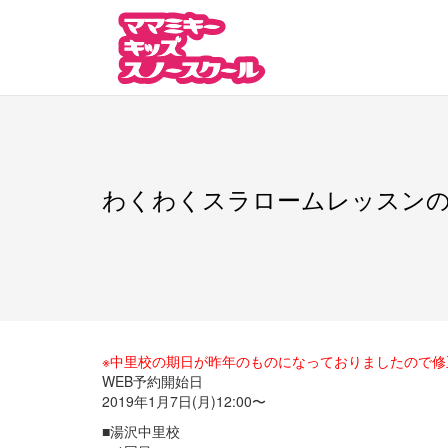
Skip
to
content
わくわくスラロームレッスン
※中里校の期日が昨年のものになっておりましたので修正し
WEB予約開始日
2019年1月7日(月)12:00〜
■湯沢中里校