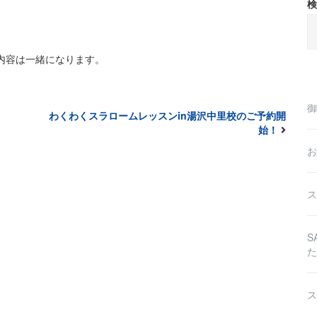
検
の内容は一緒になります。
御
わくわくスラロームレッスンin湯沢中里校のご予約開
始！
お
ス
S
た
ス